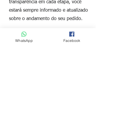
transparência em cada etapa, você
estará sempre informado e atualizado
sobre o andamento do seu pedido.
WhatsApp
Facebook
5
Orientação especializada:
Nossa equipe de especialistas está à
disposição para esclarecer todas as
suas dúvidas e fornecer orientações
financeiras para auxiliá-lo na tomada
de decisões inteligentes e estratégicas.